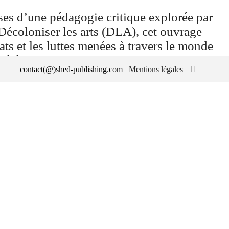
ses d’une pédagogie critique explorée par
 Décoloniser les arts (DLA), cet ouvrage
ats et les luttes menées à travers le monde
célébrant esclavagistes et colonialistes, « au
contact(@)shed-publishing.com
Mentions légales
︎
 pouvoir dépose des gerbes de fleurs. »
riche sélection d’images d’archives et
terventions visuelles de l’artiste Seumboy
ise Vergès nous livre ici un texte incisif qui
le manière d’aborder la ville.
e le 15 octobre 2021