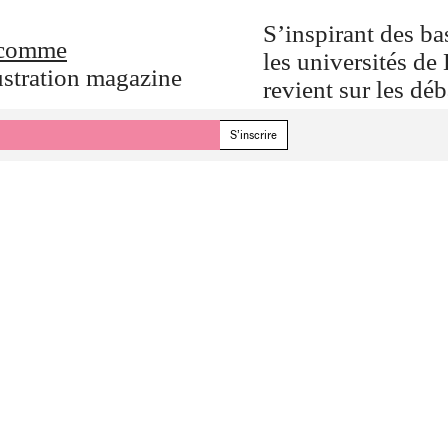
S’inspirant des ba
C comme
les universités de
ustration magazine
revient sur les déb
autour de statues, 
pied desquelles le
Accompagné d’une 
ponctué par les in
Vrainom :€, Franço
propose une nouvel
Sortie en librairi