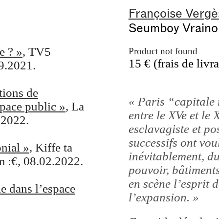
Françoise Vergè
Seumboy Vraino
e ? »
, TV5
Product not found
15 € (frais de livr
9.2021.
tions de
« Paris “capitale
space public »
, La
entre le XVe et le 
.2022.
esclavagiste et po
successifs ont voul
onial »
, Kiffe ta
inévitablement, du
m :€, 08.02.2022.
pouvoir, bâtiment
en scène l’esprit 
le dans l’espace
l’expansion. »