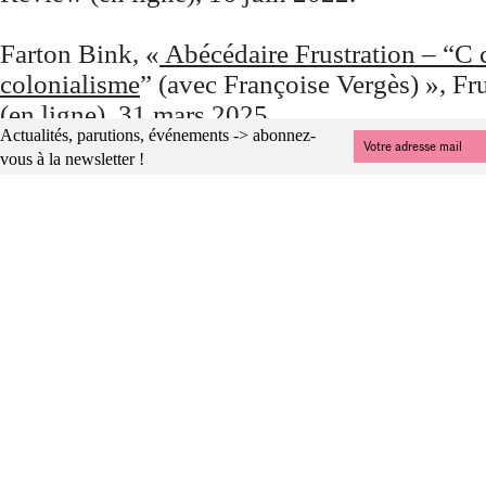
Farton Bink, «
Abécédaire Frustration – “
colonialisme
” (avec Françoise Vergès) », Fr
(en ligne), 31 mars 2025.
Actualités, parutions, événements -> abonnez-
vous à la newsletter !