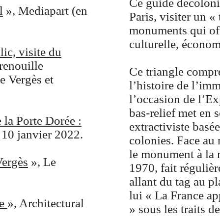
Ce guide décoloni
l
», Mediapart (en
Paris, visiter un «
monuments qui offr
culturelle, économi
ic, visite du
renouille
Ce triangle compr
e Vergès et
l’histoire de l’im
l’occasion de l’E
bas-relief met en s
 la Porte Dorée :
extractiviste basée
 10 janvier 2022.
colonies. Face au
le monument à la 
Vergès
», Le
1970, fait régulièr
allant du tag au p
lui « La France ap
ue
», Architectural
» sous les traits d